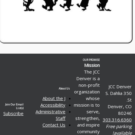
OUR PROMISE
Mission
The JCC
Denver is a
non-profit
JCC Denver
About Us
organization
350 S. Dahlia
About the J
whose
St.
Accessibility
mission is to
Join Our Email
Denver, CO
List(s)
Administrative
serve,
80246
Subscribe
Staff
strengthen,
303.316.6360
Contact Us
and inspire
Free parking
community
available!