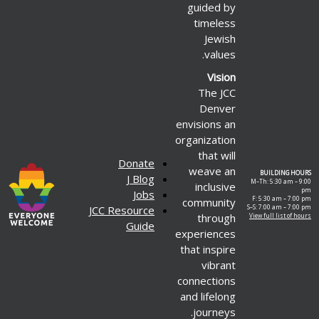
guided by
timeless
Jewish
values.
Vision
The JCC
Denver
envisions an
organization
that will
Donate
weave an
BUILDING HOURS
J Blog
M–Th: 5:30 am – 9:00
inclusive
pm
Jobs
F: 5:30 am – 7:00 pm
community
JCC Resource
S–S: 7:00 am – 7:00 pm
through
View full list of hours
Guide
experiences
that inspire
vibrant
connections
and lifelong
journeys.