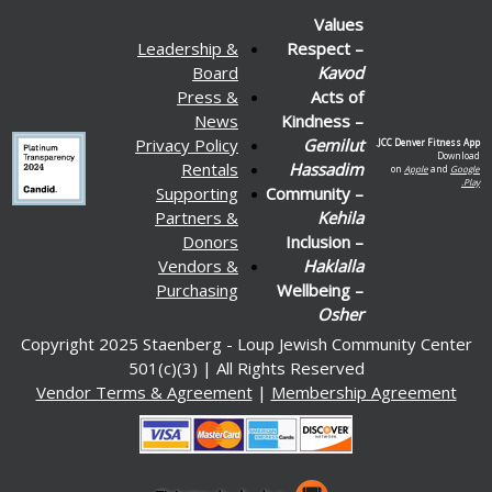
Values
Leadership &
Respect –
Board
Kavod
Press &
Acts of
News
Kindness –
Privacy Policy
Gemilut
JCC Denver Fitness App.
Download
Rentals
Hassadim
on
Apple
and
Google
Play.
Supporting
Community –
Partners &
Kehila
Donors
Inclusion –
Vendors &
Haklalla
Purchasing
Wellbeing –
Osher
Copyright 2025 Staenberg - Loup Jewish Community Center
501(c)(3) | All Rights Reserved
Vendor Terms & Agreement
|
Membership Agreement