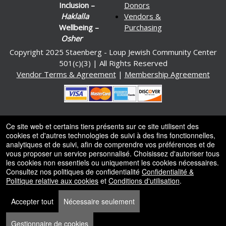
Inclusion –
Donors
Haklalla
Vendors &
Wellbeing –
Purchasing
Osher
Copyright 2025 Staenberg - Loup Jewish Community Center
501(c)(3) | All Rights Reserved
Vendor Terms & Agreement
|
Membership Agreement
Ce site web et certains tiers présents sur ce site utilisent des
Alimenté par Ticket
or
cookies et d'autres technologies de suivi à des fins fonctionnelles,
analytiques et de suivi, afin de comprendre vos préférences et de
Système de billetterie et box-office par Ticketor
Logiciel de billetterie pour salles de spectacles, théâtres et
© Tous les droits sont réservés.
vous proposer un service personnalisé. Choisissez d'autoriser tous
50.28.84.148
arènes
les cookies non essentiels ou uniquement les cookies nécessaires.
Conditions d'utilisation
Consultez nos politiques de confidentialité
Confidentialité &
Politique relative aux cookies
et
Conditions d'utilisation
.
Accepter tout
Nécessaire seulement
Gestionnaire de cookies