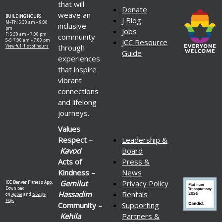
that will
Donate
weave an
BUILDING HOURS
J Blog
M–Th: 5:30 am – 9:00
inclusive
pm
Jobs
F: 5:30 am – 7:00 pm
community
S–S: 7:00 am – 7:00 pm
JCC Resource
through
View full list of hours
Guide
experiences
that inspire
vibrant
connections
and lifelong
journeys.
Values
Respect –
Leadership &
Kavod
Board
Acts of
Press &
Kindness –
News
Gemilut
Privacy Policy
JCC Denver Fitness App.
Download
Hassadim
Rentals
on
Apple
and
Google
Play.
Community –
Supporting
Kehila
Partners &