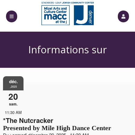
Informations sur
déc.
l'événement
,2025
20
sam.
11:30 AM
*The Nutcracker
Presented by Mile High Dance Center
Du : samedi décembre 20, 2025 - 11:30 AM