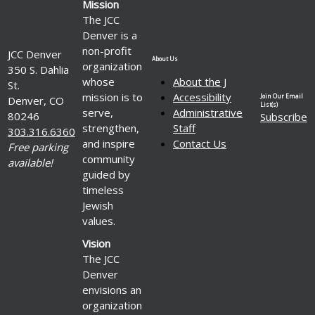
Mission
The JCC
Denver is a
non-profit
JCC Denver
About Us
organization
350 S. Dahlia
whose
About the J
St.
mission is to
Accessibility
Join Our Email
Denver, CO
List(s)
serve,
Administrative
80246
Subscribe
strengthen,
Staff
303.316.6360
and inspire
Contact Us
Free parking
community
available!
guided by
timeless
Jewish
values.
Vision
The JCC
Denver
envisions an
organization