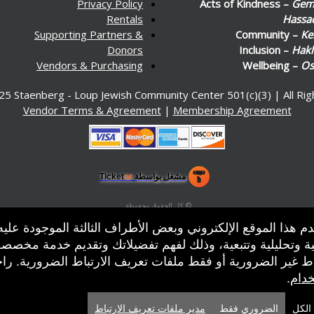
Privacy Policy
Acts of Kindness –
Gemi
Rentals
Hassa
Supporting Partners &
Community –
Ke
Donors
Inclusion –
Hakl
Vendors & Purchasing
Wellbeing –
Os
25 Staenberg - Loup Jewish Community Center 501(c)(3) | All Ri
Vendor Terms & Agreement
|
Membership Agreement
مشغل بواسطة Ticket
or
نظام التذاكر وشباك التذاكر من تيكتور
برامج إدارة التذاكر وصناديق التذاكر للأماكن والمسارح والساحات
© كل الحقوق محفوظة.
50.28.84.148
م هذا الموقع الإلكتروني وبعض الأطراف الثالثة الموجودة عليه
شروط الاستخدام
ة وتحليلية وتتبعية، وذلك لفهم تفضيلاتك وتقديم خدمة مخصص
باط غير الضرورية أو فقط ملفات تعريف الارتباط الضرورية. را
خدام
.
الكل
الضروري فقط
مدير ملفات تعريف الارتباط