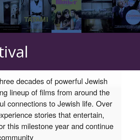
لأحداث القادمة من قبل: Mizel Arts and Culture Center
ival
three decades of powerful Jewish
ing lineup of films from around the
ul connections to Jewish life. Over
xperience stories that entertain,
or this milestone year and continue
 community.