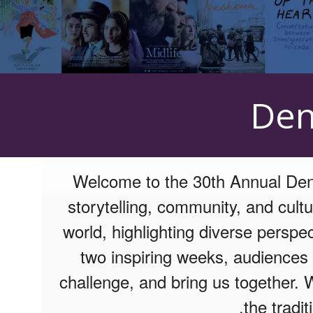
Den
Welcome to the 30th Annual Denv
storytelling, community, and cultu
world, highlighting diverse perspe
two inspiring weeks, audiences a
challenge, and bring us together. 
the tradi