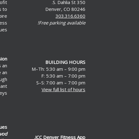
ofit
350 S. Dahlia St.
s to
Denver, CO 80246
pire
303.316.6360
less
Free parking available!
ues.
sion
BUILDING HOURS
s an
M–Th: 5:30 am – 9:00 pm
e an
F: 5:30 am – 7:00 pm
ough
S–S: 7:00 am – 7:00 pm
rant
View full list of hours
eys.
lues
vod
JCC Denver Fitness App.