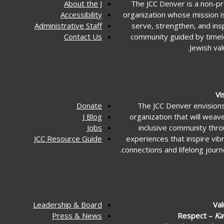
About the J
The JCC Denver is a non-pr
Accessibility
organization whose mission i
Administrative Staff
serve, strengthen, and ins
Contact Us
community guided by time
Jewish val
Vi
Donate
The JCC Denver envision
J Blog
organization that will weav
Jobs
inclusive community thr
JCC Resource Guide
experiences that inspire vib
connections and lifelong journ
Leadership & Board
Va
Press & News
Respect –
Ka