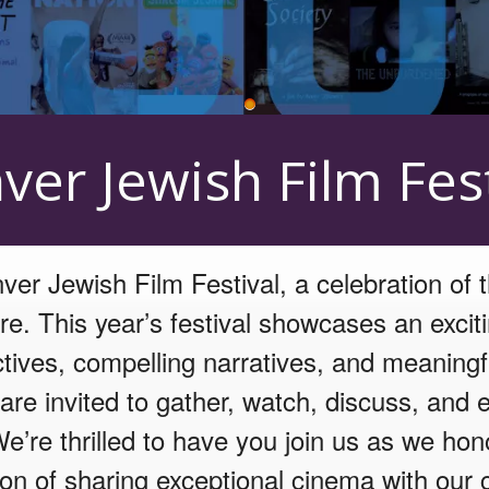
ver Jewish Film Fest
er Jewish Film Festival, a celebration of 
re. This year’s festival showcases an excit
ctives, compelling narratives, and meaningf
re invited to gather, watch, discuss, and e
We’re thrilled to have you join us as we hon
tion of sharing exceptional cinema with our