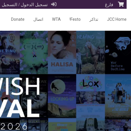
فارغ
تسجيل الدخول / التسجيل
JCC Home
تذاكر
Festo!
WTA
اتصال
Donate