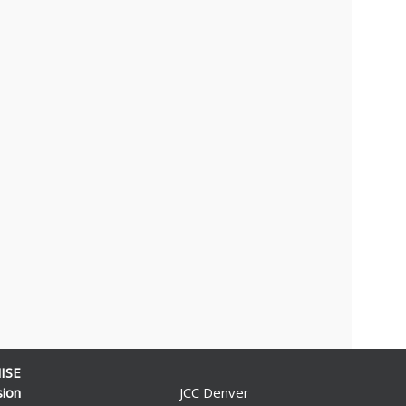
ISE
sion
JCC Denver