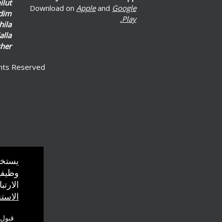
lut
Download on
Apple
and
Google
dim
Play.
hila
alla
her
ghts Reserved
Truste
Ticketor.co)
يستخد
وظيفي
الارت
الاست
قبول 