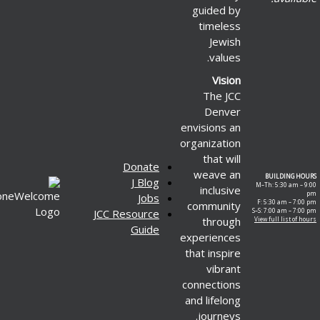
guided by
timeless
Jewish
values.
Vision
The JCC
Denver
envisions an
organization
that will
Donate
weave an
J Blog
M–Th
inclusive
Jobs
F: 
community
JCC Resource
S–S: 
through
View 
Guide
experiences
that inspire
vibrant
connections
and lifelong
journeys.