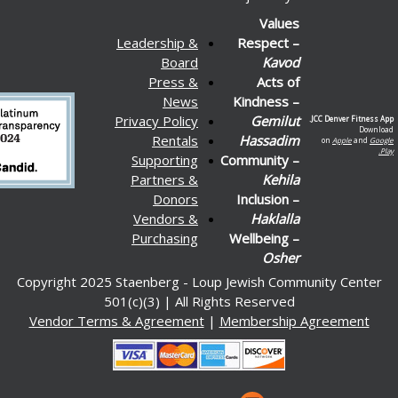
Values
Leadership &
Respect –
Board
Kavod
Press &
Acts of
News
Kindness –
Privacy Policy
Gemilut
JCC De
Rentals
Hassadim
on
Supporting
Community –
Partners &
Kehila
Donors
Inclusion –
Vendors &
Haklalla
Purchasing
Wellbeing –
Osher
Copyright 2025 Staenberg - Loup Jewish Communit
501(c)(3) | All Rights Reserved
Vendor Terms & Agreement
|
Membership Agre