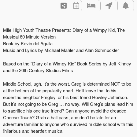
Mile High Youth Theatre Presents: Diary of a Wimpy Kid
Musical 60 Minute Version
Book by Kevin del Aguila
Music and Lyrics by Michael Mahler and Alan Schmuckl
Based on the “Diary of a Wimpy Kid” Book Series by Jef
and the 20th Century Studios Films
Middle School, ugh. It’s the worst. Greg is determined 
at the bottom of the popularity chart. He’ll leave that to h
eccentric neighbor Fregley, or his best friend Rowley Jef
But it’s not going to be Greg … no way. Will Greg’s plan
to sacrifice his one true friend? Can anyone avoid the d
Cheese Touch? Grab a hall pass, and don’t be late for a
adventure familiar to anyone who survived middle school
hilarious and heartfelt musical!