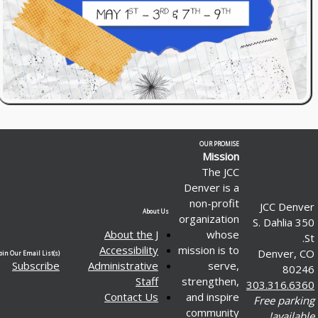
OUR PROMISE
Mission
The JCC
Denver is a
non-profit
J
About Us
organization
350 
About the J
whose
Accessibility
mission is to
D
Join Our Email List(s)
Subscribe
Administrative
serve,
Staff
strengthen,
303
Contact Us
and inspire
Fr
community