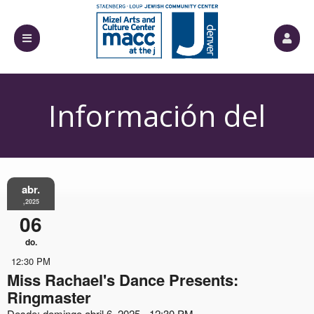
Información del
Evento
abr.
,2025
06
do.
12:30 PM
Miss Rachael's Dance Presents:
Ringmaster
Desde: domingo abril 6, 2025 - 12:30 PM