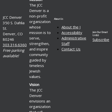
The JCC
Denver is a
non-profit
JCC Denver
About Us
organization
350 S. Dahlia
whose
About the J
St.
mission is to
Accessibility
Join Our Email
Denver, CO
List(s)
serve,
Administrative
80246
Subscribe
strengthen,
Staff
303.316.6360
and inspire
Contact Us
Free parking
community
available!
guided by
timeless
Jewish
values.
Vision
The JCC
Denver
envisions an
organization
that will