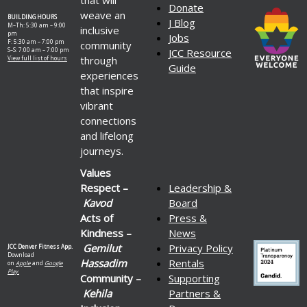
Donate
weave an
BUILDING HOURS
J Blog
M–Th: 5:30 am – 9:00
inclusive
pm
Jobs
F: 5:30 am – 7:00 pm
community
S–S: 7:00 am – 7:00 pm
JCC Resource
through
View full list of hours
Guide
experiences
that inspire
vibrant
connections
and lifelong
journeys.
Values
Respect –
Leadership &
Kavod
Board
Acts of
Press &
Kindness –
News
Gemilut
Privacy Policy
JCC Denver Fitness App.
Download
Hassadim
Rentals
on
Apple
and
Google
Play.
Community –
Supporting
Kehila
Partners &