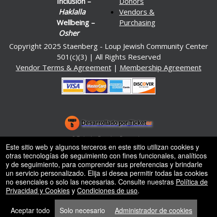
Inclusion –
Donors
Haklalla
Vendors &
Wellbeing –
Purchasing
Osher
Copyright 2025 Staenberg - Loup Jewish Community Center
501(c)(3) | All Rights Reserved
Vendor Terms & Agreement
|
Membership Agreement
.org
)
Desarrollado por Ticket
or
Sistema de venta de entradas y taquilla de Ticketor
Software de venta de entradas y taquilla para recintos, teatros y
© Todos los Derechos Reservados.
50.28.84.148
Este sitio web y algunos terceros en este sitio utilizan cookies y
estadios
Condiciones de uso
otras tecnologías de seguimiento con fines funcionales, analíticos
y de seguimiento, para comprender sus preferencias y brindarle
un servicio personalizado. Elija si desea permitir todas las cookies
no esenciales o solo las necesarias. Consulte nuestras
Política de
Privacidad y Cookies
y
Condiciones de uso
.
Aceptar todo
Solo necesario
Administrador de cookies