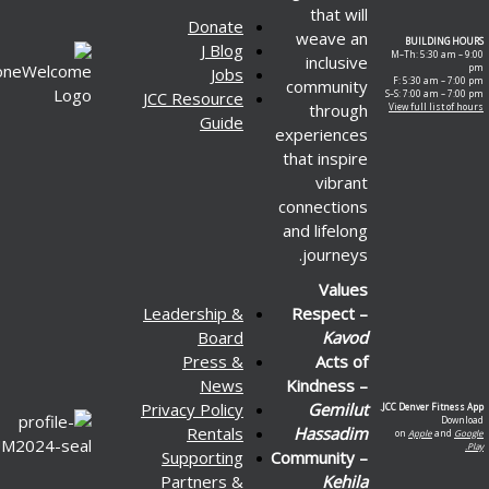
that will
Donate
weave an
J Blog
M–Th
inclusive
Jobs
F: 
community
JCC Resource
S–S: 
through
View 
Guide
experiences
that inspire
vibrant
connections
and lifelong
journeys.
Values
Leadership &
Respect –
Board
Kavod
Press &
Acts of
News
Kindness –
Privacy Policy
Gemilut
JCC De
Rentals
Hassadim
on
Supporting
Community –
Partners &
Kehila