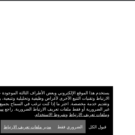
يستخدم هذا الموقع الإلكتروني وبعض الأطراف الثالثة الموجودة عليه ملفات 
الارتباط وتقنيات التتبع الأخرى لأغراض وظيفية وتحليلية وتتبعية، وذلك لفهم تف
وتقديم خدمة مخصصة. اختر ما إذا كنت ترغب في السماح بجميع ملفات تعريف
غير الضرورية أو فقط ملفات تعريف الارتباط الضرورية. راجع
سياسة الخصوص
وملفات تعريف الارتباط
و
شروط الاستخدام
.
قبول الكل
الضروري فقط
مدير ملفات تعريف الارتباط