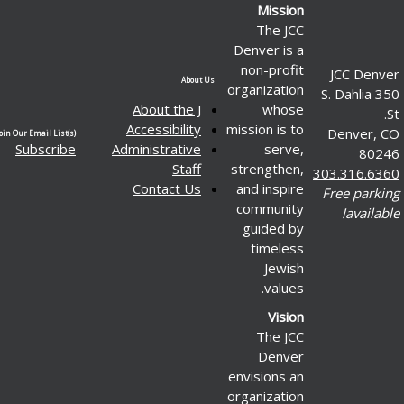
Mission
The JCC
Denver is a
non-profit
J
About Us
organization
350 
About the J
whose
Accessibility
mission is to
D
Join Our Email List(s)
Subscribe
Administrative
serve,
Staff
strengthen,
303
Contact Us
and inspire
Fr
community
guided by
timeless
Jewish
values.
Vision
The JCC
Denver
envisions an
organization