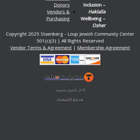
Donors
Inclusion –
Vendors &
Haklalla
Purchasing
Wellbeing –
Osher
Copyright 2025 Staenberg - Loup Jewish Communit
501(c)(3) | All Rights Reserved
Vendor Terms & Agreement
|
Membership Agre
مشغل بواسطة Ticket
or
نظام التذاكر وشباك التذاكر من تيكتور
دارة التذاكر وصناديق التذاكر للأماكن والمسارح والساحات
© كل الحقوق محفوظة.
50.28.84.148
شروط الاستخدام