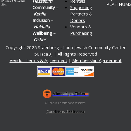
Hassadim
Rentals
on
Apple
and
Google
Play.
Community –
Supporting
Kehila
Partners &
Inclusion –
Donors
Haklalla
Vendors &
Wellbeing –
Purchasing
Osher
Copyright 2025 Staenberg - Loup Jewish Community Center
501(c)(3) | All Rights Reserved
Vendor Terms & Agreement
|
Membership Agreement
Alimenté par Ticket
or
Système de billetterie et box-office par Ticketor
Logiciel de billetterie pour salles de spectacles, théâtres et
© Tous les droits sont réservés.
50.28.84.148
arènes
Conditions d'utilisation