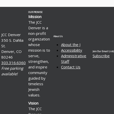
OUR PROMISE
Mission
The JCC
Denver is a
non-profit
JCC Denver
About Us
organization
350 S. Dahlia
whose
About the J
St.
mission is to
Accessibility
Denver, CO
Join Our Email List(s
serve,
Administrative
Subscribe
80246
strengthen,
Staff
303.316.6360
and inspire
Contact Us
Free parking
community
available!
guided by
timeless
Jewish
values.
Vision
The JCC