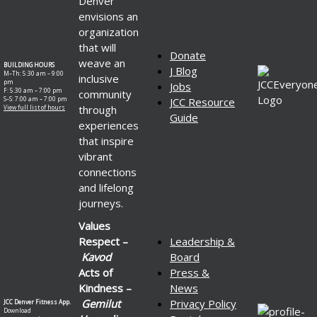
Denver
envisions an
organization
that will
Donate
weave an
BUILDING HOURS
J Blog
M–Th: 5:30 am – 9:00
inclusive
pm
Jobs
F: 5:30 am – 7:00 pm
community
S–S: 7:00 am – 7:00 pm
JCC Resource
through
View full list of hours
Guide
experiences
that inspire
vibrant
connections
and lifelong
journeys.
Values
Respect –
Leadership &
Kavod
Board
Acts of
Press &
Kindness –
News
Gemilut
Privacy Policy
JCC Denver Fitness App.
Download