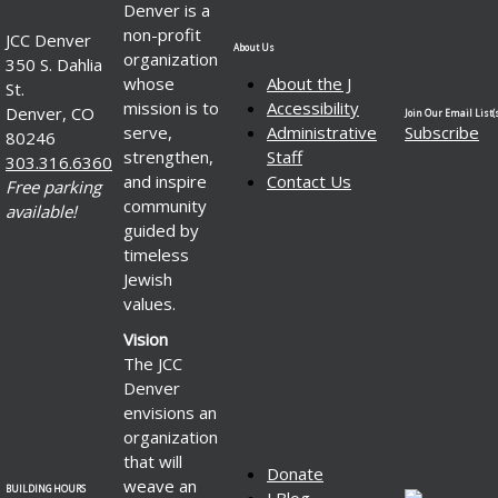
Denver is a
non-profit
JCC Denver
About Us
organization
350 S. Dahlia
whose
About the J
St.
mission is to
Accessibility
Denver, CO
Join Our Email List(s
serve,
Administrative
Subscribe
80246
strengthen,
Staff
303.316.6360
and inspire
Contact Us
Free parking
community
available!
guided by
timeless
Jewish
values.
Vision
The JCC
Denver
envisions an
organization
that will
Donate
weave an
BUILDING HOURS