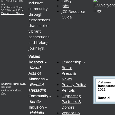
J Blog
M–Th: 5:30 am – 9:00
inclusive
pm
Jobs
F: 5:30 am – 7:00 pm
community
S–S: 7:00 am – 7:00 pm
JCC Resource
through
View full list of hours
Guide
experiences
that inspire
vibrant
connections
and lifelong
journeys.
Values
Respect –
Leadership &
Kavod
Board
Acts of
Press &
Kindness –
News
Gemilut
Privacy Policy
JCC Denver Fitness App.
Download
Hassadim
Rentals
on
Apple
and
Google
Play.
Community –
Supporting
Kehila
Partners &
Inclusion –
Donors
Haklalla
Vendors &