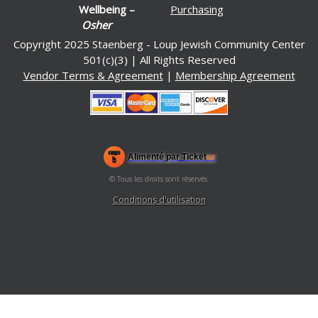
Wellbeing –
Purchasing
Osher
Copyright 2025 Staenberg - Loup Jewish Community Center
501(c)(3) | All Rights Reserved
Vendor Terms & Agreement
|
Membership Agreement
Alimenté par Ticket
or
Système de billetterie et box-office par Ticketor
Logiciel de billetterie pour salles de spectacles, théâtres et
© Tous les droits sont réservés.
50.28.84.148
arènes
Conditions d'utilisation