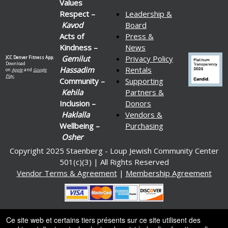
Values
Respect –
Leadership &
Kavod
Board
Acts of
Press &
Kindness –
News
Gemilut
Privacy Policy
JCC Denver Fitness App.
Download
Hassadim
Rentals
on
Apple
and
Google
Play.
Community –
Supporting
Kehila
Partners &
Inclusion –
Donors
Haklalla
Vendors &
Wellbeing –
Purchasing
Osher
Copyright 2025 Staenberg - Loup Jewish Community Center
501(c)(3) | All Rights Reserved
Vendor Terms & Agreement
|
Membership Agreement
Ce site web et certains tiers présents sur ce site utilisent des