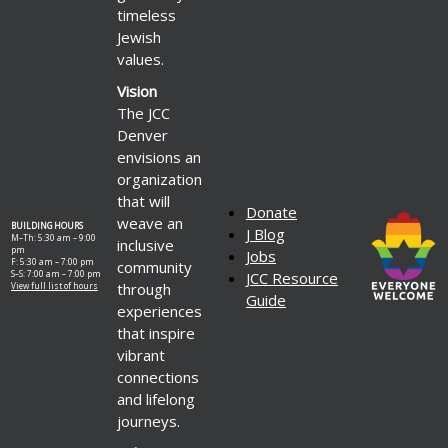
timeless
Jewish
values.
Vision
The JCC
Denver
envisions an
organization
that will
Donate
weave an
BUILDING HOURS
J Blog
M–Th: 5:30 am – 9:00
inclusive
pm
Jobs
F: 5:30 am – 7:00 pm
community
S–S: 7:00 am – 7:00 pm
JCC Resource
through
View full list of hours
Guide
experiences
that inspire
vibrant
connections
and lifelong
journeys.