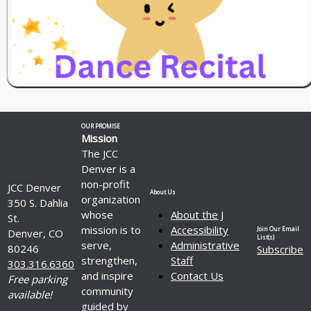
OUR PROMISE
Mission
The JCC
Denver is a
non-profit
JCC Denver
About Us
organization
350 S. Dahlia
whose
About the J
St.
mission is to
Accessibility
Join Our Email
Denver, CO
List(s)
serve,
Administrative
80246
Subscribe
strengthen,
Staff
303.316.6360
and inspire
Contact Us
Free parking
community
available!
guided by