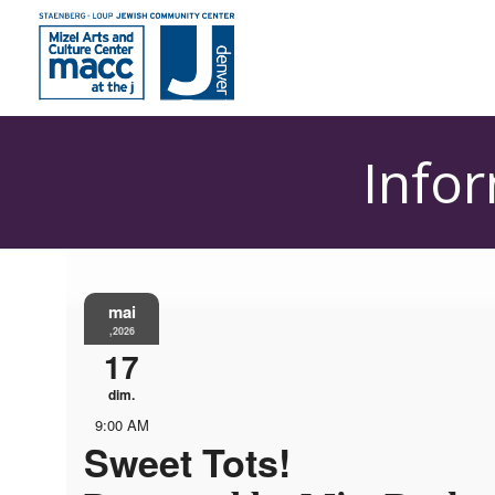
Info
mai
,2026
17
dim.
9:00 AM
Sweet Tots!