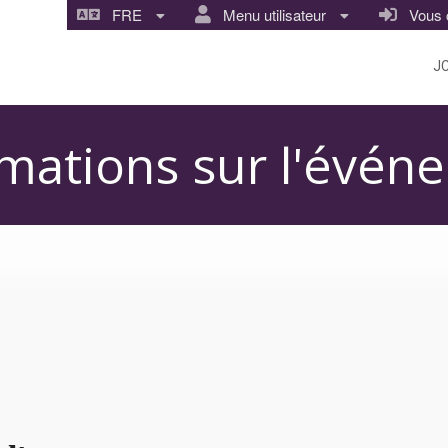
FRE
Menu utilisateur
Vous co
J
rmations sur l'évén