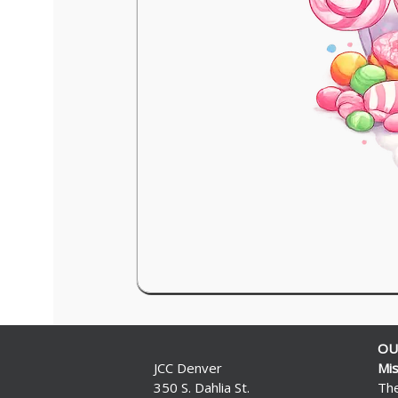
OU
JCC Denver
Mis
350 S. Dahlia St.
The