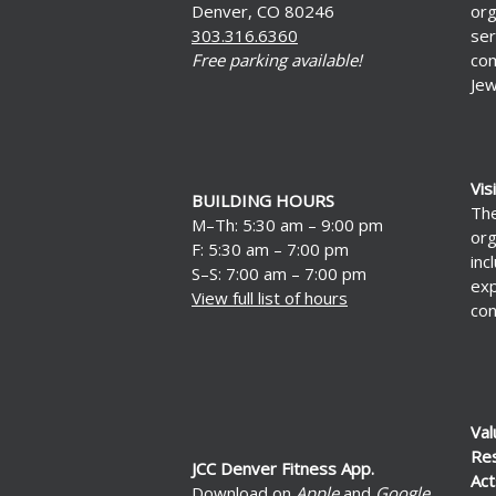
Denver, CO 80246
org
303.316.6360
ser
Free parking available!
com
Jew
Vis
BUILDING HOURS
The
M–Th: 5:30 am – 9:00 pm
org
F: 5:30 am – 7:00 pm
inc
S–S: 7:00 am – 7:00 pm
exp
View full list of hours
con
Val
Re
JCC Denver Fitness App.
Act
Download on
Apple
and
Google