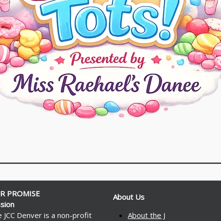
R PROMISE
About Us
sion
 JCC Denver is a non-profit
About the J