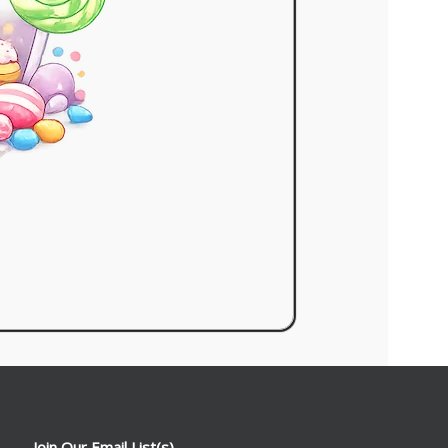
Join Our Email List(s)