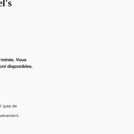
l's
erminée. Vous
sont disponibles.
t (pas de
événement.