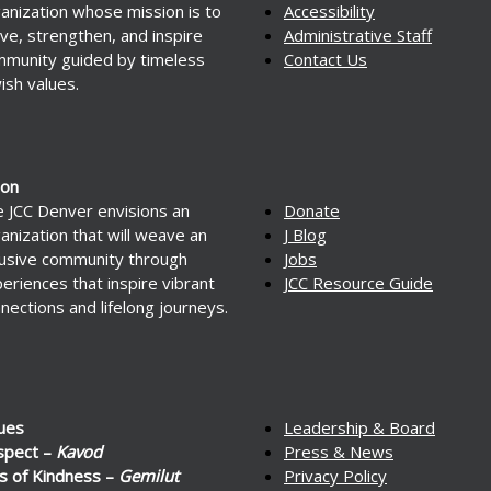
anization whose mission is to
Accessibility
ve, strengthen, and inspire
Administrative Staff
munity guided by timeless
Contact Us
ish values.
ion
 JCC Denver envisions an
Donate
anization that will weave an
J Blog
lusive community through
Jobs
eriences that inspire vibrant
JCC Resource Guide
nections and lifelong journeys.
ues
Leadership & Board
spect –
Kavod
Press & News
s of Kindness –
Gemilut
Privacy Policy