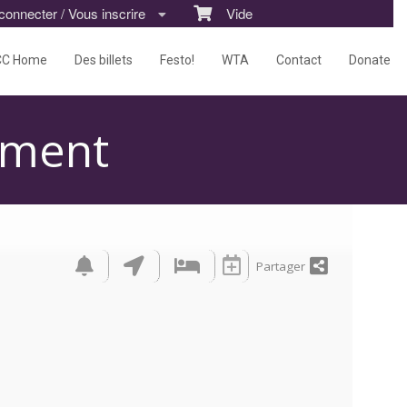
nnecter / Vous inscrire
Vide
CC Home
Des billets
Festo!
WTA
Contact
Donate
ement
Partager