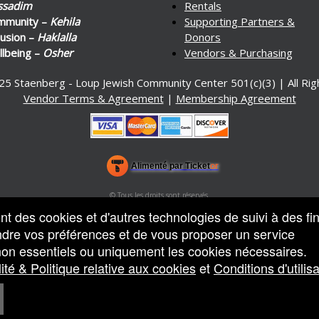
ssadim
Rentals
mmunity –
Kehila
Supporting Partners &
lusion –
Haklalla
Donors
lbeing –
Osher
Vendors & Purchasing
25 Staenberg - Loup Jewish Community Center 501(c)(3) | All Ri
Vendor Terms & Agreement
|
Membership Agreement
Alimenté par Ticket
or
Système de billetterie et box-office par Ticketor
Logiciel de billetterie pour salles de spectacles, théâtres et arèn
© Tous les droits sont réservés.
50.28.84.148
sent des cookies et d'autres technologies de suivi à des fi
Conditions d'utilisation
endre vos préférences et de vous proposer un service
 non essentiels ou uniquement les cookies nécessaires.
ité & Politique relative aux cookies
et
Conditions d'utilis