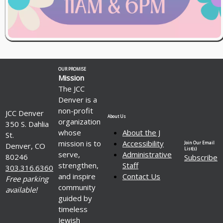
OUR PROMISE
Mission
The JCC
Denver is a
non-profit
JCC Denver
About Us
organization
350 S. Dahlia
whose
About the J
St.
mission is to
Accessibility
Join Our Email
Denver, CO
List(s)
serve,
Administrative
80246
Subscribe
strengthen,
Staff
303.316.6360
and inspire
Contact Us
Free parking
community
available!
guided by
timeless
Jewish