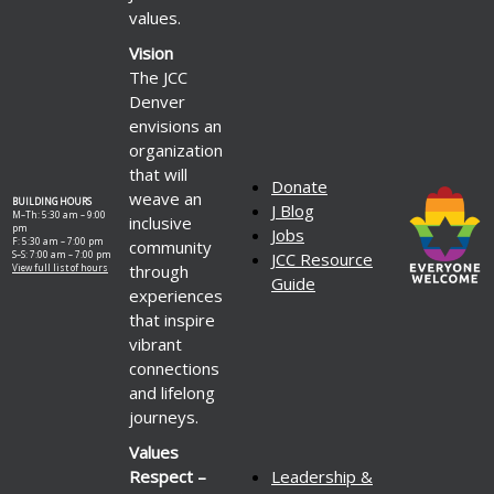
values.
Vision
The JCC
Denver
envisions an
organization
that will
Donate
weave an
BUILDING HOURS
J Blog
M–Th: 5:30 am – 9:00
inclusive
pm
Jobs
F: 5:30 am – 7:00 pm
community
S–S: 7:00 am – 7:00 pm
JCC Resource
through
View full list of hours
Guide
experiences
that inspire
vibrant
connections
and lifelong
journeys.
Values
Respect –
Leadership &