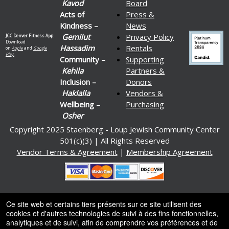
Kavod
Board
Acts of
Press &
Kindness –
News
Gemilut
Privacy Policy
JCC Denver Fitness App.
Download
Hassadim
Rentals
on
Apple
and
Google
Play.
Community –
Supporting
Kehila
Partners &
Inclusion –
Donors
Haklalla
Vendors &
Wellbeing –
Purchasing
Osher
Copyright 2025 Staenberg - Loup Jewish Community Center
501(c)(3) | All Rights Reserved
Vendor Terms & Agreement
|
Membership Agreement
Ce site web et certains tiers présents sur ce site utilisent des
Alimenté par Ticket
or
cookies et d'autres technologies de suivi à des fins fonctionnelles,
analytiques et de suivi, afin de comprendre vos préférences et de
Système de billetterie et box-office par Ticketor
Logiciel de billetterie pour salles de spectacles, théâtres et
© Tous les droits sont réservés.