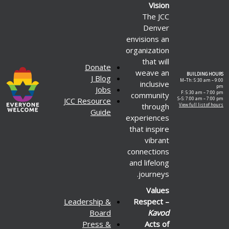
Vision
The JCC
Denver
envisions an
organization
that will
Donate
weave an
BUILDING HOURS
J Blog
M–Th: 5:30 am – 9:00
inclusive
pm
Jobs
F: 5:30 am – 7:00 pm
community
JCC Resource
S–S: 7:00 am – 7:00 pm
through
View full list of hours
Guide
experiences
that inspire
vibrant
connections
and lifelong
journeys.
Values
Leadership &
Respect –
Board
Kavod
Press &
Acts of