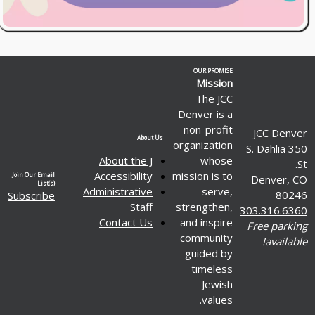
OUR PROMISE
Mission
The JCC
Denver is a
non-profit
JCC Denver
About Us
organization
350 S. Dahlia
About the J
whose
St.
Accessibility
mission is to
Join Our Email
Denver, CO
List(s)
Administrative
serve,
80246
Subscribe
Staff
strengthen,
303.316.6360
Contact Us
and inspire
Free parking
community
available!
guided by
timeless
Jewish
values.