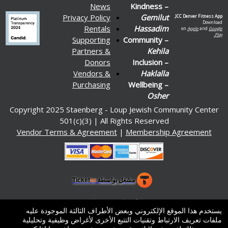
News
Kindness –
Privacy Policy
Gemilut
JCC Denver Fitness App.
Download
Rentals
Hassadim
on
Apple
and
Google
Play.
Supporting
Community –
Partners &
Kehila
Donors
Inclusion –
Vendors &
Haklalla
Purchasing
Wellbeing –
Osher
Copyright 2025 Staenberg - Loup Jewish Community Center
501(c)(3) | All Rights Reserved
Vendor Terms & Agreement
|
Membership Agreement
مشغل بواسطة Ticket
or
نظام التذاكر وشباك التذاكر من تيكتور
برامج إدارة التذاكر وصناديق التذاكر للأماكن والمسارح والساحات
© كل الحقوق محفوظة.
50.28.84.148
يستخدم هذا الموقع الإلكتروني وبعض الأطراف الثالثة الموجودة عليه
شروط الاستخدام
ملفات تعريف الارتباط وتقنيات التتبع الأخرى لأغراض وظيفية وتحليلية