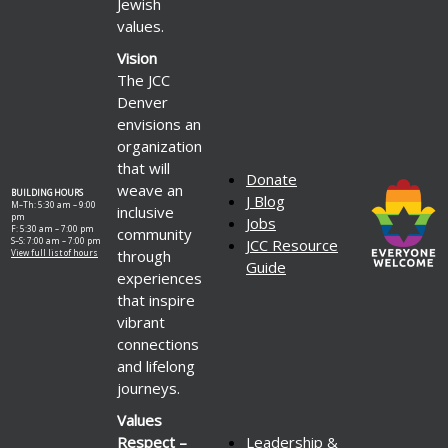
Jewish
values.
Vision
The JCC
Denver
envisions an
organization
that will
Donate
weave an
BUILDING HOURS
J Blog
M–Th: 5:30 am – 9:00
inclusive
pm
Jobs
F: 5:30 am – 7:00 pm
community
S–S: 7:00 am – 7:00 pm
JCC Resource
through
View full list of hours
Guide
experiences
that inspire
vibrant
connections
and lifelong
journeys.
Values
Respect –
Leadership &