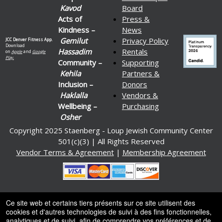
Kavod
Board
Acts of
Press &
Kindness –
News
Gemilut
Privacy Policy
JCC Denver Fitness App.
Download
Hassadim
Rentals
on
Apple
and
Google
Play.
Community –
Supporting
Kehila
Partners &
Inclusion –
Donors
Haklalla
Vendors &
Wellbeing –
Purchasing
Osher
Copyright 2025 Staenberg - Loup Jewish Community Center
501(c)(3) | All Rights Reserved
Vendor Terms & Agreement
|
Membership Agreement
Ce site web et certains tiers présents sur ce site utilisent des
Alimenté par Ticket
or
cookies et d'autres technologies de suivi à des fins fonctionnelles,
analytiques et de suivi, afin de comprendre vos préférences et de