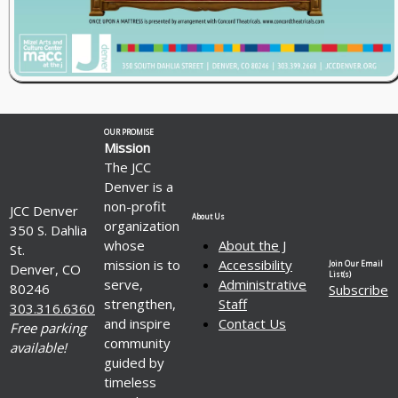
OUR PROMISE
Mission
The JCC
Denver is a
non-profit
JCC Denver
About Us
organization
350 S. Dahlia
whose
About the J
St.
mission is to
Accessibility
Join Our Email
Denver, CO
List(s)
serve,
Administrative
80246
Subscribe
strengthen,
Staff
303.316.6360
and inspire
Contact Us
Free parking
community
available!
guided by
timeless