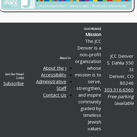
OUR PROMISE
Mission
The JCC
Denver is a
non-profit
JCC Denver
About Us
organization
350 S. Dahlia
About the J
whose
St.
Accessibility
mission is to
Join Our Email
Denver, CO
List(s)
Administrative
serve,
80246
Subscribe
Staff
strengthen,
303.316.6360
Contact Us
and inspire
Free parking
community
available!
guided by
timeless
Jewish
values.