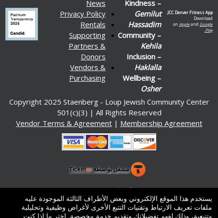
News
Kindness –
Privacy Policy
Gemilut
JCC Denver Fitness App.
Download
Rentals
Hassadim
on
Apple
and
Google
Play.
Supporting
Community –
Partners &
Kehila
Donors
Inclusion –
Vendors &
Haklalla
Purchasing
Wellbeing –
Osher
Copyright 2025 Staenberg - Loup Jewish Community Center
501(c)(3) | All Rights Reserved
Vendor Terms & Agreement
|
Membership Agreement
مشغل بواسطة Ticket
or
نظام التذاكر وشباك التذاكر من تيكتور
برامج إدارة التذاكر وصناديق التذاكر للأماكن والمسارح والساحات
© كل الحقوق محفوظة.
50.28.84.148
يستخدم هذا الموقع الإلكتروني وبعض الأطراف الثالثة الموجودة عليه
شروط الاستخدام
ملفات تعريف الارتباط وتقنيات التتبع الأخرى لأغراض وظيفية وتحليلية
وتتبعية، وذلك لفهم تفضيلاتك وتقديم خدمة مخصصة. اختر ما إذا كنت