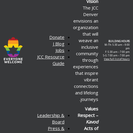
Vision
The JCC
Denver
envisions an
organization
that will
Donate
weave an
BUILDING HOURS
J Blog
M–Th: 5:30 am – 9:00
inclusive
pm
Jobs
F: 5:30 am – 7:00 pm
community
JCC Resource
S–S: 7:00 am – 7:00 pm
through
View full list of hours
Guide
experiences
that inspire
vibrant
connections
and lifelong
journeys.
Values
Leadership &
Respect –
Board
Kavod
Press &
Acts of