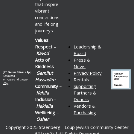
that inspire
vibrant
connections
and lifelong
journeys.
Values
Respect –
Leadership &
Kavod
Board
Acts of
Press &
Kindness –
News
Gemilut
Privacy Policy
JCC Denver Fitness App.
Download
Hassadim
Rentals
on
Apple
and
Google
Play.
Community –
Supporting
Kehila
Partners &
Inclusion –
Donors
Haklalla
Vendors &
Wellbeing –
Purchasing
Osher
Copyright 2025 Staenberg - Loup Jewish Community Center
501(c)(3) | All Rights Reserved