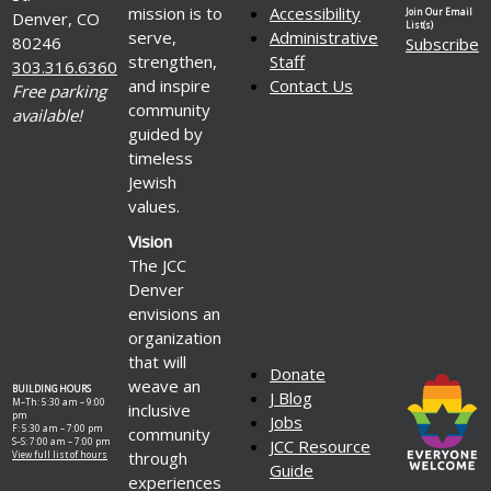
mission is to
Accessibility
Join Our Email
Denver, CO
List(s)
serve,
Administrative
80246
Subscribe
strengthen,
Staff
303.316.6360
and inspire
Contact Us
Free parking
community
available!
guided by
timeless
Jewish
values.
Vision
The JCC
Denver
envisions an
organization
that will
Donate
weave an
BUILDING HOURS
J Blog
M–Th: 5:30 am – 9:00
inclusive
pm
Jobs
F: 5:30 am – 7:00 pm
community
S–S: 7:00 am – 7:00 pm
JCC Resource
through
View full list of hours
Guide
experiences