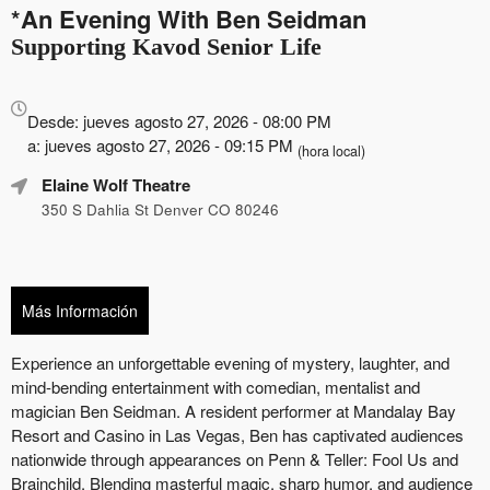
*An Evening With Ben Seidman
Supporting Kavod Senior Life
Todo
sobre
Desde: jueves agosto 27, 2026 - 08:00 PM
Marketing,
a: jueves agosto 27, 2026 - 09:15 PM
(hora local)
SEO
Elaine Wolf Theatre
y
Publicidad
350 S Dahlia St Denver CO 80246
de
Tus
Eventos
Más Información