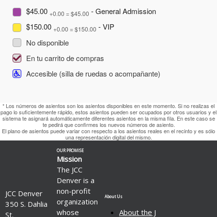
$45.00
- General Admission
+0.00 = $45.00
$150.00
- VIP
+0.00 = $150.00
No disponible
En tu carrito de compras
Accesible (silla de ruedas o acompañante)
* Los números de asientos son los asientos disponibles en este momento. Si no realizas el
pago lo suficientemente rápido, estos asientos pueden ser ocupados por otros usuarios y el
sistema te asignará automáticamente diferentes asientos en la misma fila. En este caso se
te pedirá que confirmes los nuevos números de asiento.
El plano de asientos puede variar con respecto a los asientos reales en el recinto y es sólo
una representación digital del mismo.
OUR PROMISE
Mission
The JCC
Denver is a
non-profit
JCC Denver
About Us
organization
350 S. Dahlia
whose
About the J
St.