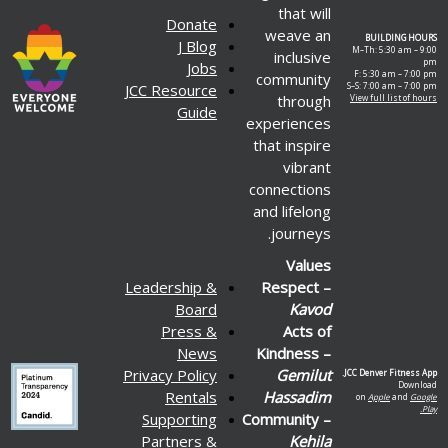
that will
Donate
weave an
BUILDING HOURS
J Blog
M–Th: 5:30 am – 9:00
inclusive
pm
Jobs
F: 5:30 am – 7:00 pm
community
JCC Resource
S–S: 7:00 am – 7:00 pm
through
View full list of hours
Guide
experiences
that inspire
vibrant
connections
and lifelong
journeys.
Values
Leadership &
Respect –
Board
Kavod
Press &
Acts of
News
Kindness –
Privacy Policy
Gemilut
JCC Denver Fitness App.
Download
Rentals
Hassadim
on
Apple
and
Google
Play.
Supporting
Community –
Partners &
Kehila