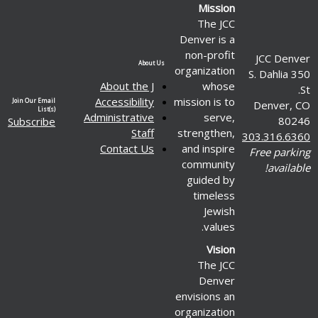
Mission
The JCC
Denver is a
non-profit
JCC Denver
About Us
organization
350 S. Dahlia
About the J
whose
St.
Accessibility
mission is to
Join Our Email
Denver, CO
List(s)
Administrative
serve,
80246
Subscribe
Staff
strengthen,
303.316.6360
Contact Us
and inspire
Free parking
community
available!
guided by
timeless
Jewish
values.
Vision
The JCC
Denver
envisions an
organization