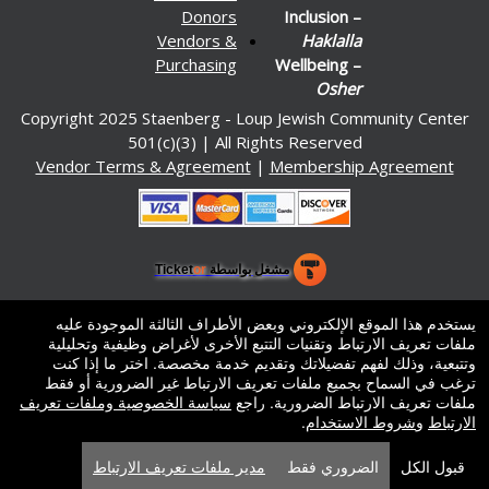
Donors
Inclusion –
Vendors &
Haklalla
Purchasing
Wellbeing –
Osher
Copyright 2025 Staenberg - Loup Jewish Community Center
501(c)(3) | All Rights Reserved
Vendor Terms & Agreement
|
Membership Agreement
مشغل بواسطة Ticket
or
نظام التذاكر وشباك التذاكر من تيكتور
برامج إدارة التذاكر وصناديق التذاكر للأماكن والمسارح والساحات
© كل الحقوق محفوظة.
يستخدم هذا الموقع الإلكتروني وبعض الأطراف الثالثة الموجودة عليه
50.28.84.148
ملفات تعريف الارتباط وتقنيات التتبع الأخرى لأغراض وظيفية وتحليلية
شروط الاستخدام
وتتبعية، وذلك لفهم تفضيلاتك وتقديم خدمة مخصصة. اختر ما إذا كنت
ترغب في السماح بجميع ملفات تعريف الارتباط غير الضرورية أو فقط
ملفات تعريف الارتباط الضرورية. راجع
سياسة الخصوصية وملفات تعريف
الارتباط
و
شروط الاستخدام
.
قبول الكل
الضروري فقط
مدير ملفات تعريف الارتباط