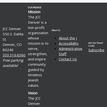
OUR PROMISE
Mission
The JCC
Denver is a
non-profit
JCC Denver
About Us
organization
350 S. Dahlia
whose
About the J
St.
mission is to
Accessibility
Join Our Email
Denver, CO
List(s)
serve,
Administrative
80246
Subscribe
strengthen,
Staff
303.316.6360
and inspire
Contact Us
Free parking
community
available!
guided by
timeless
Jewish
values.
Vision
The JCC
Denver