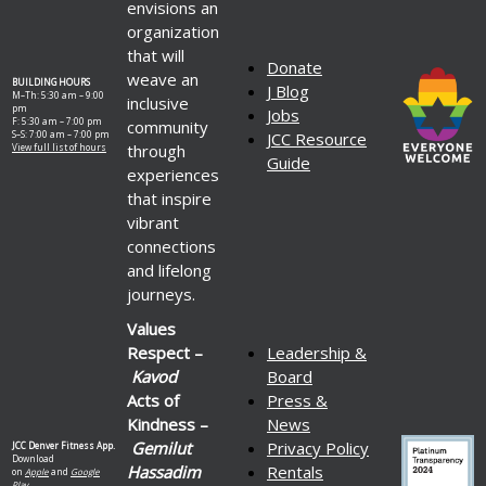
envisions an
organization
that will
Donate
weave an
BUILDING HOURS
J Blog
M–Th: 5:30 am – 9:00
inclusive
pm
Jobs
F: 5:30 am – 7:00 pm
community
S–S: 7:00 am – 7:00 pm
JCC Resource
through
View full list of hours
Guide
experiences
that inspire
vibrant
connections
and lifelong
journeys.
Values
Respect –
Leadership &
Kavod
Board
Acts of
Press &
Kindness –
News
Gemilut
Privacy Policy
JCC Denver Fitness App.
Download
Hassadim
Rentals
on
Apple
and
Google
Play.