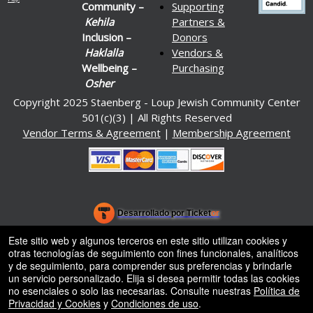
Community –
Supporting
Kehila
Partners &
Inclusion –
Donors
Haklalla
Vendors &
Wellbeing –
Purchasing
Osher
Copyright 2025 Staenberg - Loup Jewish Community Center
501(c)(3) | All Rights Reserved
Vendor Terms & Agreement
|
Membership Agreement
.org
)
Desarrollado por Ticket
or
Sistema de venta de entradas y taquilla de Ticketor
Software de venta de entradas y taquilla para recintos, teatros y
© Todos los Derechos Reservados.
Este sitio web y algunos terceros en este sitio utilizan cookies y
50.28.84.148
estadios
otras tecnologías de seguimiento con fines funcionales, analíticos
Condiciones de uso
y de seguimiento, para comprender sus preferencias y brindarle
un servicio personalizado. Elija si desea permitir todas las cookies
no esenciales o solo las necesarias. Consulte nuestras
Política de
Privacidad y Cookies
y
Condiciones de uso
.