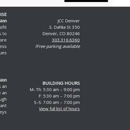
ISE
sion
JCC Denver
ofit
350 S. Dahlia St.
s to
Denver, CO 80246
pire
303.316.6360
less
Free parking available!
ues.
sion
BUILDING HOURS
s an
M–Th: 5:30 am – 9:00 pm
e an
F: 5:30 am – 7:00 pm
ough
S–S: 7:00 am – 7:00 pm
rant
View full list of hours
eys.