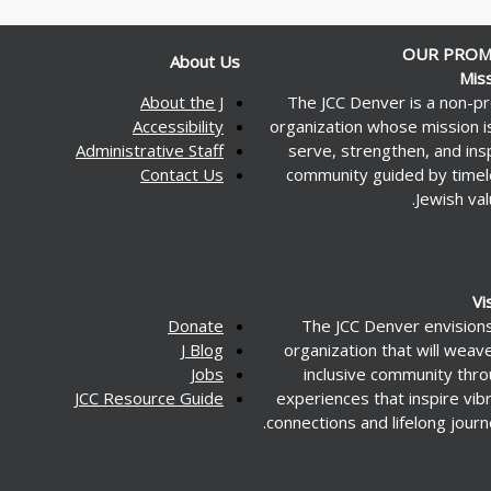
OUR PROM
About Us
Mis
About the J
The JCC Denver is a non-pr
Accessibility
organization whose mission i
Administrative Staff
serve, strengthen, and ins
Contact Us
community guided by time
Jewish val
Vi
Donate
The JCC Denver envision
J Blog
organization that will weav
Jobs
inclusive community thr
JCC Resource Guide
experiences that inspire vib
connections and lifelong journ