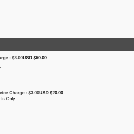
rge : $3.00
USD $50.00
+
vice Charge : $3.00
USD $20.00
n's Only
6