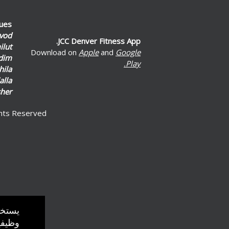
lues
vod
JCC Denver Fitness App.
lut
Download on
Apple
and
Google
dim
Play.
hila
alla
her
ghts Reserved
Truste
Ticketor.co)
يستخد
وظيفي