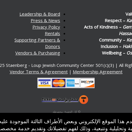
Leadership & Board
Va
Press & News
Respect –
Ka
Privacy Policy
Acts of Kindness –
Gemi
Rentals
Hassa
Supporting Partners &
Community –
Ke
Donors
Inclusion –
Hakl
Vendors & Purchasing
Wellbeing –
Os
25 Staenberg - Loup Jewish Community Center 501(c)(3) | All Ri
Vendor Terms & Agreement
|
Membership Agreement
مشغل بواسطة Ticket
or
نظام التذاكر وشباك التذاكر من تيكتور
برامج إدارة التذاكر وصناديق التذاكر للأماكن والمسارح والساحات
© كل الحقوق محفوظة.
50.28.84.148
م هذا الموقع الإلكتروني وبعض الأطراف الثالثة الموجودة عليه
شروط الاستخدام
ة وتحليلية وتتبعية، وذلك لفهم تفضيلاتك وتقديم خدمة مخصص