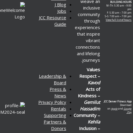
weave an
J Blog
M–Th
inclusive
Jobs
F: 
community
JCC Resource
S–S: 
through
View 
Guide
experiences
that inspire
vibrant
connections
and lifelong
journeys.
Values
Leadership &
Respect –
Board
Kavod
Press &
Acts of
News
Kindness –
Privacy Policy
Gemilut
JCC De
Rentals
Hassadim
on
Supporting
Community –
Partners &
Kehila
Donors
Inclusion –