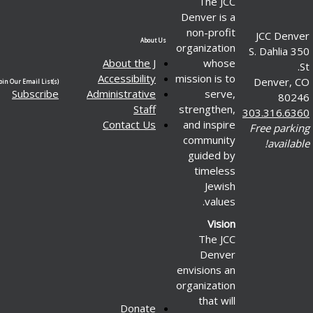
The JCC
Denver is a
non-profit
J
About Us
organization
350 
About the J
whose
Accessibility
mission is to
D
Join Our Email List(s)
Subscribe
Administrative
serve,
Staff
strengthen,
303
Contact Us
and inspire
Fr
community
guided by
timeless
Jewish
values.
Vision
The JCC
Denver
envisions an
organization
that will
Donate