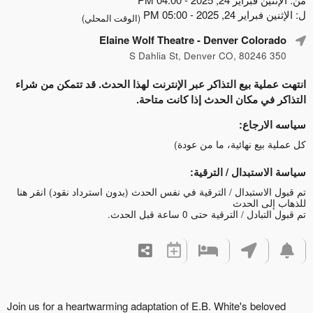
20 - 05:00 PM
(الوقت المحلي)
Elaine Wolf Theatre
- Denver Col
ة بيع التذاكر عبر الإنترنت لهذا الحدث. قد تتمكن من شراء
 مكان الحدث إذا كانت متاحة.
جاع:
ع نهائية، ما من عودة)
تبدال / الترقية:
ستبدال / الترقية في نفس الحدث (بدون استرداد نقود)
انقر هنا
 الحدث
الترقية حتى 0 ساعة قبل الحدث.
Join us for a heartwarming adaptation of E.B. White's b