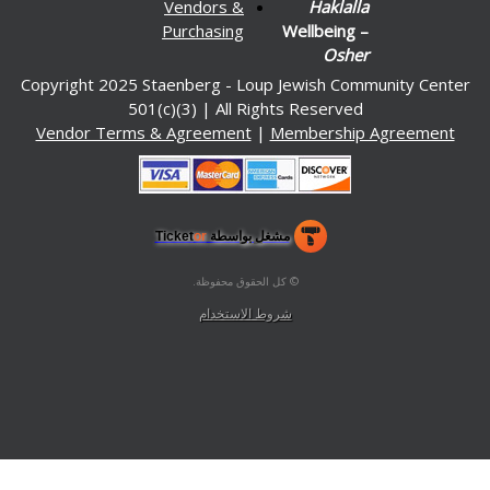
Vendors &
Haklalla
Purchasing
Wellbeing –
Osher
Copyright 2025 Staenberg - Loup Jewish Communit
501(c)(3) | All Rights Reserved
Vendor Terms & Agreement
|
Membership Agre
مشغل بواسطة Ticket
or
نظام التذاكر وشباك التذاكر من تيكتور
دارة التذاكر وصناديق التذاكر للأماكن والمسارح والساحات
© كل الحقوق محفوظة.
50.28.84.148
شروط الاستخدام